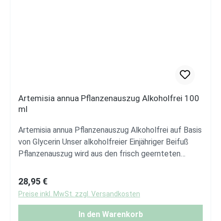
Artemisia annua Pflanzenauszug Alkoholfrei 100
ml
Artemisia annua Pflanzenauszug Alkoholfrei auf Basis
von Glycerin Unser alkoholfreier Einjähriger Beifuß
Pflanzenauszug wird aus den frisch geernteten
Einjähriger Beifuß Blättern hergestellt und zu einer
kräftigen Tinktur angesetzt (Ansatz 1:3). Bis zum
Regulärer Preis:
28,95 €
Abfüllen in die 100 ml Miron Violettglas Flasche wird
Preise inkl. MwSt. zzgl. Versandkosten
er regelmäßig aufgeschüttelt und reift für
mindestens drei Monate. Unser Produkt ist 100%
In den Warenkorb