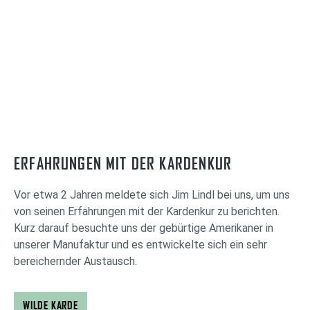
gesamten Kultivierungsprozess der Artemisia annua
Pflanzen auf unseren Feldern. Wir legen großen Wert
auf eine nachhaltige Landwirtschaft und verwenden
keine chemischen Pestizide oder Herbizide. Nach der
Ernte erfolgt die Verarbeitung der Artemisia annua in
unserer Manufaktur. Durch den kontrollierten Anbau
und die hauseigene Verarbeitung können wir
sicherstellen, dass unsere Artemisia annua Produkte
von höchster Qualität sind und die natürlichen
Eigenschaften der Pflanze optimal bewahren. Erfahre
ERFAHRUNGEN MIT DER KARDENKUR
mehr über unseren demeter Hof
Vor etwa 2 Jahren meldete sich Jim Lindl bei uns, um uns
von seinen Erfahrungen mit der Kardenkur zu berichten.
Kurz darauf besuchte uns der gebürtige Amerikaner in
unserer Manufaktur und es entwickelte sich ein sehr
bereichernder Austausch.
WILDE KARDE