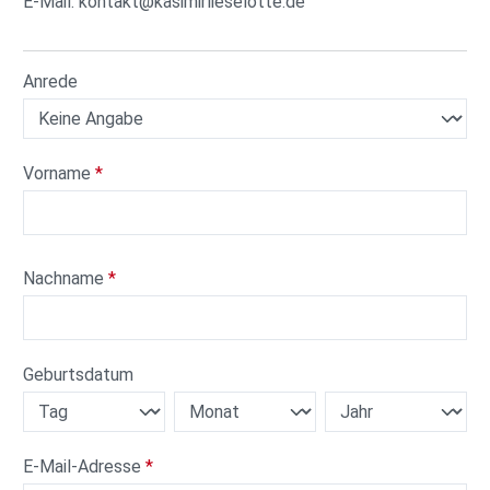
E-Mail: kontakt@kasimirlieselotte.de
Persönliche Informationen
Anrede
Vorname
*
Nachname
*
Geburtsdatum
E-Mail-Adresse
*