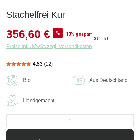
Stachelfrei Kur
Verkaufspreis:
356,60 €
%
10% gespart
396,25 €
Preise inkl. MwSt. zzgl. Versandkosten
Bio
Aus Deutschland
Handgemacht
Produkt Anzahl: Gib den gewünschten Wert ei