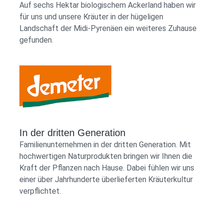
Auf sechs Hektar biologischem Ackerland haben wir
von Pflanzen und Kräutern. Hierbei haben Menschen
für uns und unsere Kräuter in der hügeligen
über Jahrtausende Wissen erlangt und dies von
Landschaft der Midi-Pyrenäen ein weiteres Zuhause
Generation zu Generation weitergegeben. Wir von
gefunden.
Kasimir + Lieselotte möchten unseren Anteil leisten,
damit dieses unschätzbare Erbe weiterhin erhalten
bleibt und von jedem selbstbestimmten und
mündigen Menschen genutzt werden kann.
InhaltDMSO (Dimethylsulfoxid) 60%, Kalifornischer
Mohn. Hinweis zur AnwendungNicht für die innere
Demeter Shop Logo
Anwendung zugelassen.LagerungBei niedrigen
Temperaturen (< 18°C) kristallisiert DMSO aus. Bei
In der dritten Generation
höheren Temperaturen lässt es sich wieder
Familienunternehmen in der dritten Generation. Mit
verflüssigen. Erwärmen Sie es auf über 20 bis 22 Grad
hochwertigen Naturprodukten bringen wir Ihnen die
Celsius. Nicht in der Mikrowelle erwärmen.
Kraft der Pflanzen nach Hause. Dabei fühlen wir uns
Ausserhalb der Reichweite von Kindern
einer über Jahrhunderte überlieferten Kräuterkultur
lagern.Inhalt50 ml Sollten Sie Fragen haben, wenden
verpflichtet.
Sie sich bitte jederzeit telefonisch oder per e-Mail
an ihr Team von Kasimir + Lieselotte.