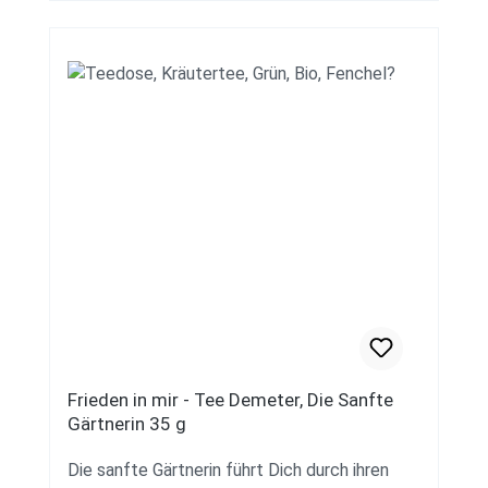
Demeter zertifizierten Eigenanbau. Bio
Zertifizierung FR-BIO-01 EU-Landwirtschaft
Verzehrempfehlung Ein gehäufter Teelöffel
pro Tasse (200ml) mit kochendem Wasser
übergießen und den Tee max. 8-10 Minuten
ziehen lassen. Zutaten Wilder Oregano*, Chili*,
Rosmarin*, Brennnessel*, Salbei*,
Schafgarbe*, Koriandersamen*,
Agastache*.*aus kontrolliert biologisch
dynamischem Anbau Lagerung Gut
verschlossen, kühl, trocken und dunkel lagern.
Herkunft Hergestellt und angebaut in
Frankreich. Hersteller Die Sanfte Gärtnerin
Inhalt 35 g ℮
Frieden in mir - Tee Demeter, Die Sanfte
Gärtnerin 35 g
Die sanfte Gärtnerin führt Dich durch ihren