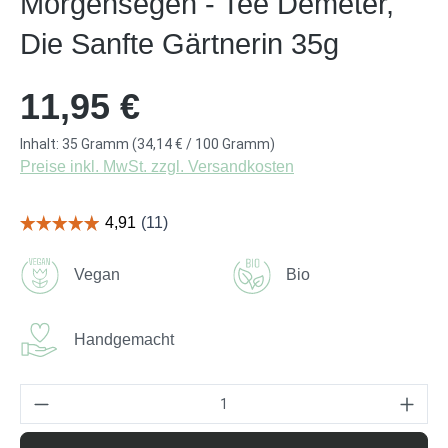
Morgensegen - Tee Demeter,
Die Sanfte Gärtnerin 35g
Regulärer Preis:
11,95 €
Inhalt:
35 Gramm
(34,14 € / 100 Gramm)
Preise inkl. MwSt. zzgl. Versandkosten
Vegan
Bio
Handgemacht
Produkt Anzahl: Gib den gewünschten Wert ei