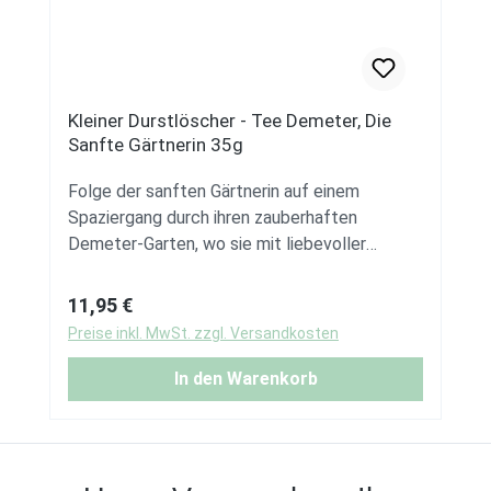
Frankreich. Hersteller Die Sanfte Gärtnerin
Inhalt 35 g ℮
Kleiner Durstlöscher - Tee Demeter, Die
Sanfte Gärtnerin 35g
Folge der sanften Gärtnerin auf einem
Spaziergang durch ihren zauberhaften
Demeter-Garten, wo sie mit liebevoller
Sorgfalt und tiefem Respekt vor der Natur
die Kräuter für unseren Tee „Kleiner
Regulärer Preis:
11,95 €
Durstlöscher“ zupft, sammelt und segnet.
Preise inkl. MwSt. zzgl. Versandkosten
Dieser Garten, ein kleines Paradies auf Erden,
ist die Wiege unserer inspirierenden
In den Warenkorb
Teemischungen, in der jede Pflanze eine
Geschichte erzählt und jede Blüte ein Lied
von der Harmonie der Natur singt. „Kleiner
Durstlöscher“ ist eine Kräuterteemischung,