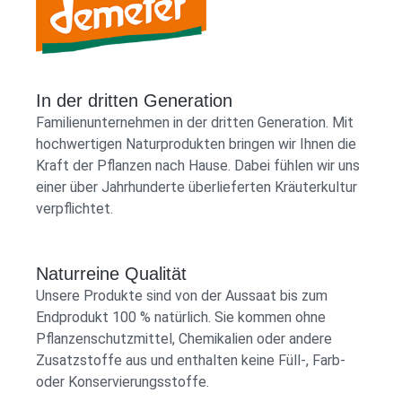
Durstlöscher“ ist eine Einladung, sich eine
Auszeit zu gönnen, tief durchzuatmen und die
Demeter Shop Logo
unverfälschte Freude am Leben zu spüren.
Lass dich von der Frische und Natürlichkeit
In der dritten Generation
unseres „Kleinen Durstlöschers“ verzaubern.
Familienunternehmen in der dritten Generation. Mit
Genieße ihn als spritzigen Start in den Tag, als
hochwertigen Naturprodukten bringen wir Ihnen die
erfrischenden Begleiter durch die
Kraft der Pflanzen nach Hause. Dabei fühlen wir uns
Mittagshitze oder als beruhigenden
einer über Jahrhunderte überlieferten Kräuterkultur
Abschluss eines erfüllten Tages. Er ist mehr
verpflichtet.
als nur ein Getränk; er ist ein Stück
Lebensfreude, sorgfältig verpackt in jeder
Tasse. Der Tee ist eine Mischung aus: •
Naturreine Qualität
Griechischer Bergtee*• Ringelblume
Unsere Produkte sind von der Aussaat bis zum
(Calendula)*• Apfelminze* *aus kontrolliert
Endprodukt 100 % natürlich. Sie kommen ohne
biologisch-dynamischem Anbau Unser
Pflanzenschutzmittel, Chemikalien oder andere
Produkt enthält keine Füll-, Farb- oder
Zusatzstoffe aus und enthalten keine Füll-, Farb-
Konservierungsstoffe. 100 % natürlich und
oder Konservierungsstoffe.
vegan, ohne Zuckerzusatz. Demeter