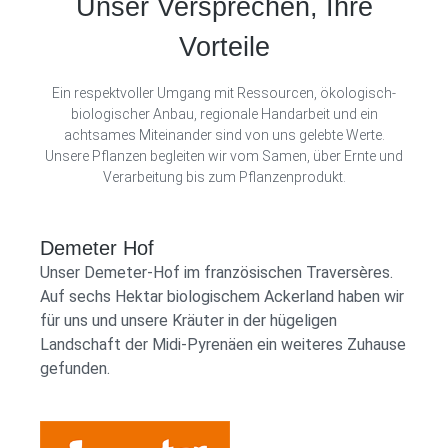
Unser Versprechen, Ihre
die wir mit viel Liebe und Fachkenntnis für
dich kreiert haben. Sie vereint die Frische und
Vorteile
das Lebendige der Natur in einer Tasse Tee.
Diese erfrischende Pflanzenkombination ist
Ein respektvoller Umgang mit Ressourcen, ökologisch-
wie ein kühler Morgenhauch, der den Tag mit
biologischer Anbau, regionale Handarbeit und ein
Freude begrüßt, und ein zarter Abendwind, der
achtsames Miteinander sind von uns gelebte Werte.
Unsere Pflanzen begleiten wir vom Samen, über Ernte und
die Träume sanft in die Nacht wiegt. Im
Verarbeitung bis zum Pflanzenprodukt.
Mittelpunkt steht der Griechische Bergtee,
der mit seinem zitronigen Aroma und seiner
sonnenverwöhnten Herkunft aus den Höhen
Demeter Hof
Südfrankreichs die Seele streichelt und für
Unser Demeter-Hof im französischen Traversères.
einen echten Stimmungsaufheller sorgt. Kühl
Auf sechs Hektar biologischem Ackerland haben wir
serviert, verwandelt sich dieser Tee in den
für uns und unsere Kräuter in der hügeligen
perfekten Durstlöscher, der besonders bei
Landschaft der Midi-Pyrenäen ein weiteres Zuhause
unseren kleinen Abenteurern und
gefunden.
Naturfreunden beliebt ist. Doch nicht nur
Kinder, auch Erwachsene schätzen ihn als
erfrischende Pause vom Alltag, als Moment
der Ruhe und Erneuerung. Der „Kleiner