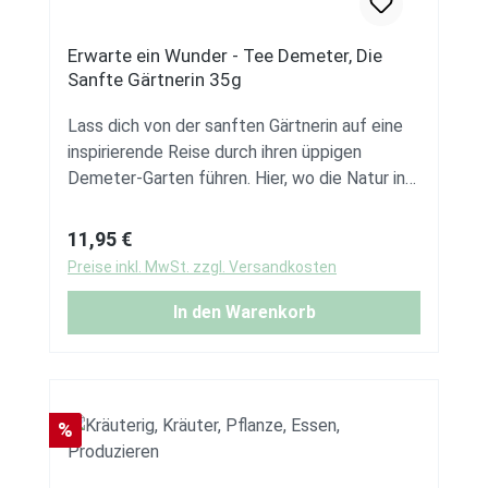
Erwarte ein Wunder - Tee Demeter, Die
Sanfte Gärtnerin 35g
Lass dich von der sanften Gärtnerin auf eine
inspirierende Reise durch ihren üppigen
Demeter-Garten führen. Hier, wo die Natur in
voller Harmonie blüht, zupft, sammelt und
segnet sie liebevoll die Kräuter, die die Seele
Regulärer Preis:
11,95 €
unseres Tees „Erwarte ein Wunder“ bilden.
Preise inkl. MwSt. zzgl. Versandkosten
„Erwarte ein Wunder“ ist eine
Kräuterteemischung aus unserer eigenen
In den Warenkorb
Kreation, die mit Bedacht und Leidenschaft
zusammengestellt wurde. Diese exquisite
Mischung aus blaublütigen Pflanzen ist ein
wahrer Schatz für jeden, der seine innere
Rabatt
%
Stärke und magische Ausstrahlung entfalten
möchte. Die Kombination ist nicht nur eine