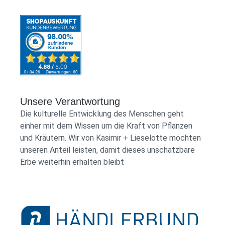
Zertifizierung All unsere Zutaten kommen aus
Demeter zertifizierten Eigenanbau. Bio
Zertifizierung FR-BIO-01 EU-Landwirtschaft
Verzehrempfehlung Eine Handvoll pro Tasse
(200 ml) mit kochendem Wasser übergießen
und den Tee max. 8-10 Minuten ziehen lassen.
Lagerung Gut verschlossen, kühl, trocken und
dunkel lagern. Herkunft Hergestellt und
angebaut in Frankreich. Hersteller Die Sanfte
Unsere Verantwortung
Gärtnerin Inhalt 35 g ℮
Die kulturelle Entwicklung des Menschen geht
einher mit dem Wissen um die Kraft von Pflanzen
und Kräutern. Wir von Kasimir + Lieselotte möchten
unseren Anteil leisten, damit dieses unschätzbare
Erbe weiterhin erhalten bleibt